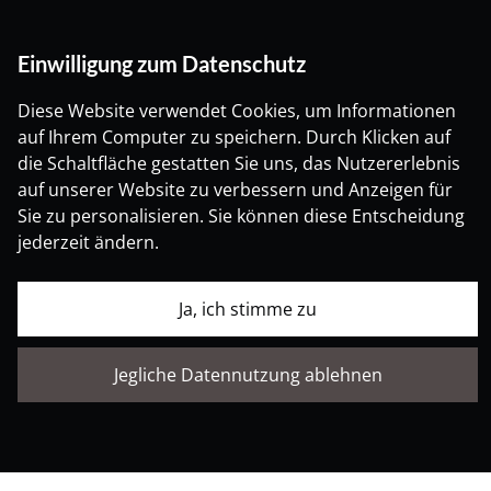
Der strategische und richtig kalkulierte
Angebotspreis entscheidet über den
schnellstmöglichen Verkauf, verbunden mit dem
Einwilligung zum Datenschutz
bestmöglichen Verkaufspreis. Deshalb sollte der
angesetzte Angebotspreis nicht wesentlich vom
Diese Website verwendet Cookies, um Informationen
endgültigen Verkaufspreis abweichen.
auf Ihrem Computer zu speichern. Durch Klicken auf
die Schaltfläche gestatten Sie uns, das Nutzererlebnis
Sie entspannen, lehnen sich zurück, verbringen Ihre
auf unserer Website zu verbessern und Anzeigen für
knappe Freizeit mit Ihrer Leidenschaft und Ihren
Sie zu personalisieren. Sie können diese Entscheidung
Hobbys und ich kümmere mich um Ihre Immobilie.
jederzeit ändern.
Dabei lege ich großen Wert auf Transparenz. Alle
Ja, ich stimme zu
meine Immobilienobjekte werden detailliert
beschrieben und mit aussagekräftigen Fotos
präsentiert. Ich arbeite mit einem professionellen
Jegliche Datennutzung ablehnen
und kompetenten Profifotografen zusammen, er
wird Ihre Immobilie in das richtige Licht stellen. Er
verfügt über eine hervorragende Expertise und über
ein sorgfältig ausgewähltes und hochaktuelles