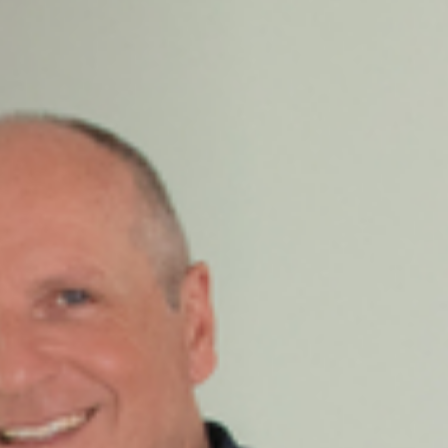
Ihrem zuverlässigen Partner für
Immobilien in Lörrach und Umgebung
Ich unterstütze Sie bei der Vermarktung Ihrer
Immobilie. Als Immobilieninteressent helfe ich Ihnen,
das perfekte Zuhause zu finden, das Ihren
individuellen Bedürfnissen und Wünschen
entspricht. Ob Sie nach einem geräumigen
Familienhaus, einer stilvollen Stadtwohnung oder
einer Investitionsmöglichkeit suchen, ich halte gezielt
Ausschau nach der richtigen Immobilie für Sie!
Es ist kein Geheimnis, dass Grundstücke und
Wohnraum im Landkreis
Lörrach
rar gesät sind.
Umso besser, dass Anton Sain Immobilien auf ein
umfangreiches Netzwerk und ein vielseitiges
Portfolio zurückgreifen kann, um Ihre Chancen auf