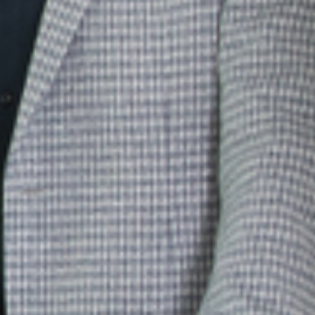
Ihr Immobilienmakler in Lörrach und
Umgebung – persönlich beraten,
erfolgreich verkaufen
Das eigene Haus bedeutet für sehr viele Menschen
mehr als nur vier Wände mit einem Dach darauf, und
das zu Recht. Das eigene Haus ist das Zuhause und
der Rückzugsort, verbunden mit sehr schönen
Erinnerungen und starken Emotionen.
Dementsprechend, liegen Ihre Vorteile bei mir:
Umfassende Auswahl
: Ich biete eine vielfältige
Auswahl an Immobilienobjekten, die verschiedene