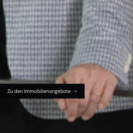
Stile, Größen und Preisklassen abdecken. Von
modernen Neubauten bis hin zu charmanten
Altbauten – bei mir finden Sie Ihr ideales Zuhause.
Professionelle Beratung
: Ich stehe Ihnen zur Seite,
um Sie durch den gesamten Verkaufsprozess zu
begleiten. Ich nehme mir die notwendige Zeit, um
Ihre Anforderungen zu verstehen und Ihnen
maßgeschneiderte Lösungen anzubieten. Von der
Immobilienbewertung bis hin zum Verkauf.
Zu den Immobilienangebote